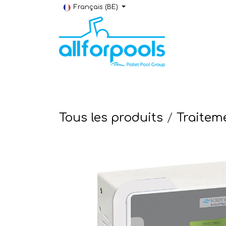
Se rendre au contenu
Français (BE)
Construction & Rénovation
Local t
Tous les produits
Traiteme