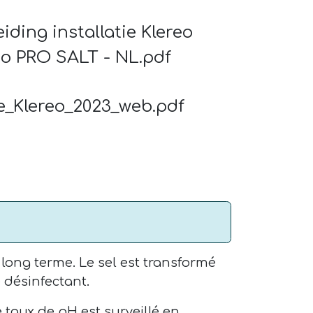
iding installatie Klereo
o PRO SALT - NL.pdf
e_Klereo_2023_web.pdf
 long terme. Le sel est transformé
 désinfectant.
e taux de pH est surveillé en