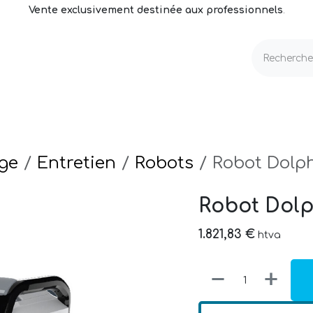
Vente exclusivement destinée aux professionnels
.
echnique
Volets & Couvertures
Entretien
ge
Entretien
Robots
Robot Dolph
Robot Dolp
1.821,83
€
htva