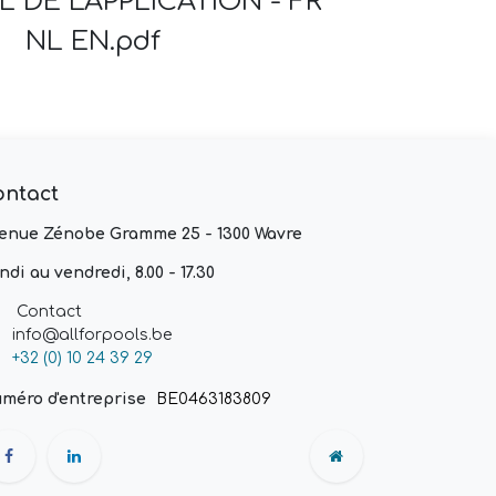
 DE L'APPLICATION - FR
NL EN.pdf
ontact
enue Zénobe Gramme 25 - 1300 Wavre
ndi au vendredi, 8.00 - 17.30
Contact
info@allforpools.be
+32 (0) 10 24 39 29
méro d'entreprise
BE0463183809