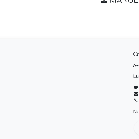
MANUEL
C
Av
Lu
Nu