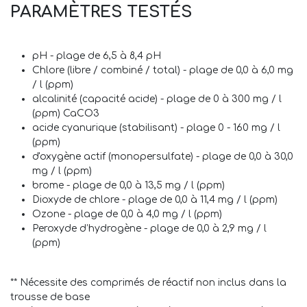
PARAMÈTRES TESTÉS
pH - plage de 6,5 à 8,4 pH
Chlore (libre / combiné / total) - plage de 0,0 à 6,0 mg
/ l (ppm)
alcalinité (capacité acide) - plage de 0 à 300 mg / l
(ppm) CaCO3
acide cyanurique (stabilisant) - plage 0 - 160 mg / l
(ppm)
d'oxygène actif (monopersulfate) - plage de 0,0 à 30,0
mg / l (ppm)
brome - plage de 0,0 à 13,5 mg / l (ppm)
Dioxyde de chlore - plage de 0,0 à 11,4 mg / l (ppm)
Ozone - plage de 0,0 à 4,0 mg / l (ppm)
Peroxyde d’hydrogène - plage de 0,0 à 2,9 mg / l
(ppm)
** Nécessite des comprimés de réactif non inclus dans la
trousse de base