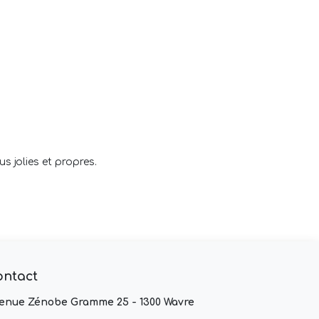
s jolies et propres.
ontact
enue Zénobe Gramme 25 - 1300 Wavre