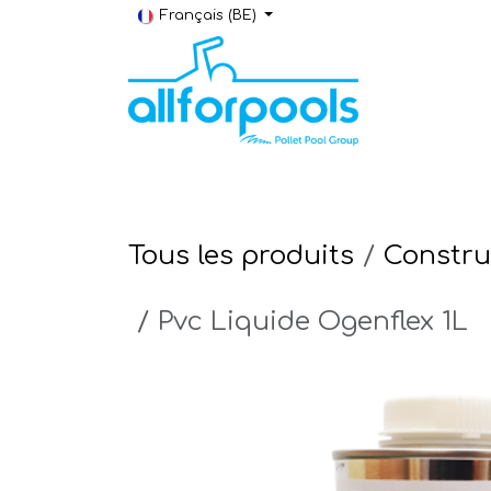
Se rendre au contenu
Français (BE)
Construction & Rénovation
Local t
Tous les produits
Constru
Pvc Liquide Ogenflex 1L