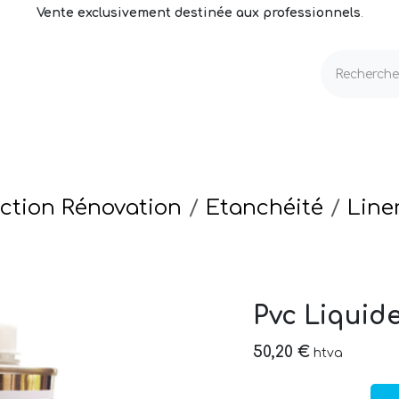
Vente exclusivement destinée aux professionnels
.
echnique
Volets & Couvertures
Entretien
ction Rénovation
Etanchéité
Line
Pvc Liquid
50,20
€
htva