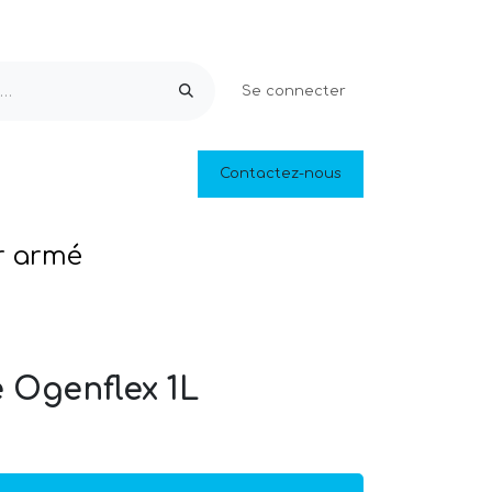
Se connecter
Equipements & Loisirs
Contactez-nous
Piscines naturelles
Outlet
r armé
e Ogenflex 1L