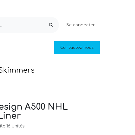
Se connecter
Equipements & Loisirs
Contactez-nous
Piscines naturelles
Outlet
Skimmers
esign A500 NHL
Liner
te 16 unités