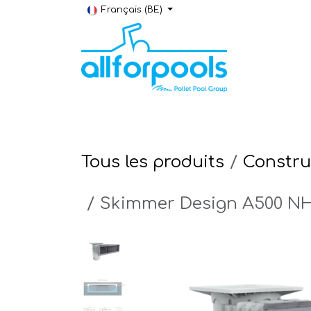
Se rendre au contenu
Français (BE)
Construction & Rénovation
Local t
Tous les produits
Constru
Skimmer Design A500 NH