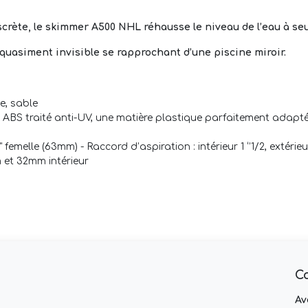
crète, le skimmer A500 NHL réhausse le niveau de l’eau à se
st quasiment invisible se rapprochant d’une piscine miroir.
te, sable
BS traité anti-UV, une matière plastique parfaitement adaptée
2" femelle (63mm) -
Raccord d’aspiration : intérieur 1 ‘’1/2, extéri
m et 32mm intérieur
C
Av