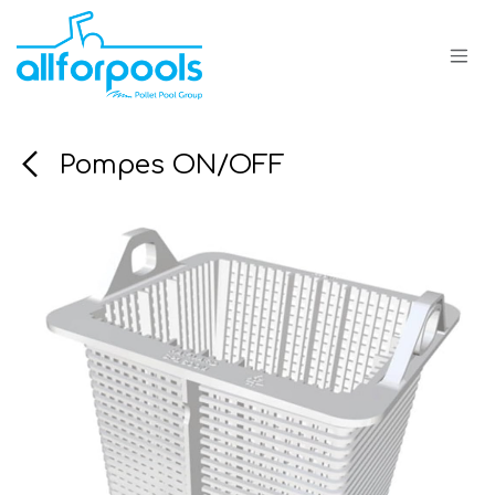
Se rendre au contenu
Pompes ON/OFF