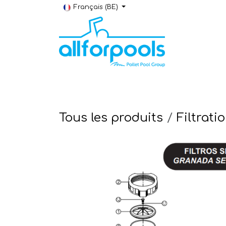
Se rendre au contenu
Français (BE)
Construction & Rénovation
Local t
Tous les produits
Filtrati