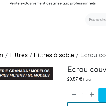
Vente exclusivement destinée aux professionnels
.
echnique
Volets & Couvertures
Entretien
on
Filtres
Filtres à sable
Ecrou co
Ecrou couv
20,57
€
htva